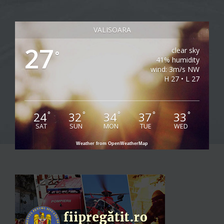
VALISOARA
27
clear sky
°
41% humidity
wind: 3m/s NW
H 27 • L 27
24
32
34
37
33
°
°
°
°
°
SAT
SUN
MON
TUE
WED
Weather from OpenWeatherMap