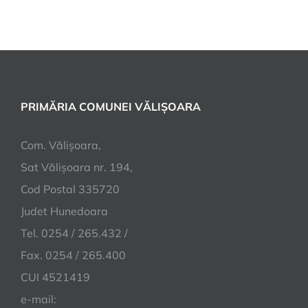
24.08.2023
PRIMĂRIA COMUNEI VĂLIȘOARA
Com. Vălișoara,
Sat Vălișoara nr. 194,
Cod Postal 335720
Judet Hunedoara
Tel. 0254 / 265.432 /
Fax. 0254 / 265.400
CUI 4521419
e-mail: