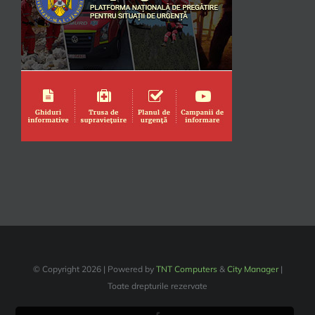
© Copyright
2026 | Powered by
TNT Computers
&
City Manager
|
Toate drepturile rezervate