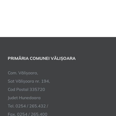
PRIMĂRIA COMUNEI VĂLIȘOARA
Com. Vălișoara,
Sat Vălișoara nr. 194,
Cod Postal 335720
Judet Hunedoara
Tel. 0254 / 265.432 /
Fax. 0254 / 265.400