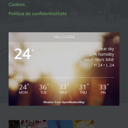
Cookies
Politica de confidentialitate
VALISOARA
24
clear sky
°
37% humidity
wind: 1m/s NNE
H 24 • L 24
24
36
33
31
33
°
°
°
°
°
MON
TUE
WED
THU
FRI
Weather from OpenWeatherMap