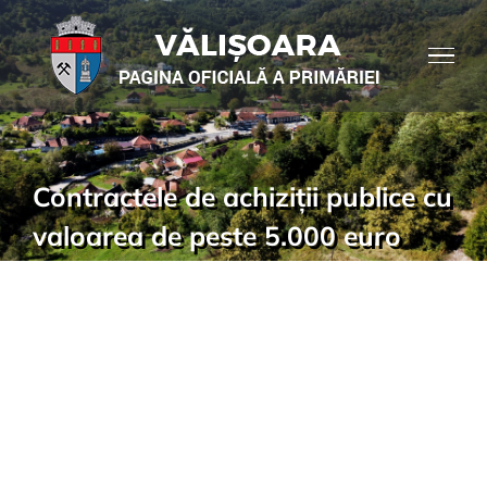
Skip
to
content
Contractele de achiziții publice cu
valoarea de peste 5.000 euro