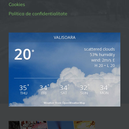
Cookies
Politica de confidentialitate
VALISOARA
20
scattered clouds
°
53% humidity
wind: 2m/s E
H 20 • L 20
35
34
34
32
34
°
°
°
°
°
THU
FRI
SAT
SUN
MON
Weather from OpenWeatherMap