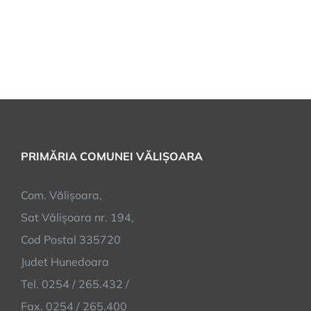
PRIMĂRIA COMUNEI VĂLIȘOARA
Com. Vălișoara,
Sat Vălișoara nr. 194,
Cod Postal 335720
Judet Hunedoara
Tel. 0254 / 265.432 /
Fax. 0254 / 265.400