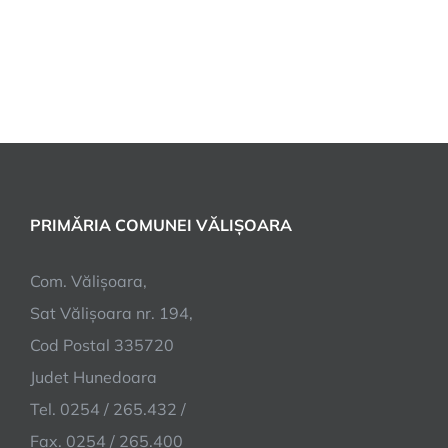
PRIMĂRIA COMUNEI VĂLIȘOARA
Com. Vălișoara,
Sat Vălișoara nr. 194,
Cod Postal 335720
Judet Hunedoara
Tel. 0254 / 265.432 /
Fax. 0254 / 265.400