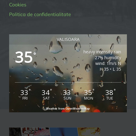
Cookies
Politica de confidentialitate
VALISOARA
35
heavy intensity rain
°
27% humidity
wind: 1m/s N
H 35 • L 35
33
34
33
35
38
°
°
°
°
°
FRI
SAT
SUN
MON
TUE
Weather from OpenWeatherMap