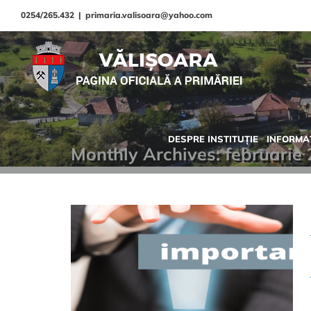
Skip
0254/265.432
|
primaria.valisoara@yahoo.com
to
content
DESPRE INSTITUȚIE
INFORMAȚ
Monthly Archives:
februarie