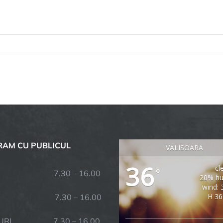
tru
nț
ucere
%
ozite
ții
seni
AM CU PUBLICUL
VALISOARA
36
cl
°
I 7.30 – 16.00
20% hu
wind: 
H 36
ȚI 7.30 – 16.00
CURI 7.30 – 16.00