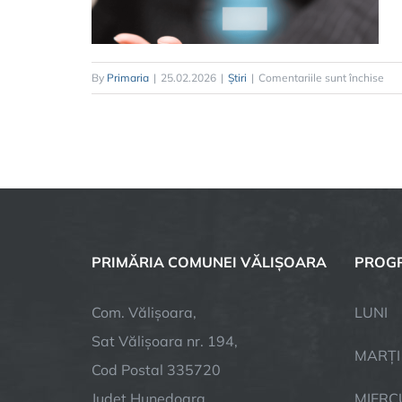
pen
By
Primaria
|
25.02.2026
|
Știri
|
Comentariile sunt închise
Anu
red
50
imp
Mun
Apu
PRIMĂRIA COMUNEI VĂLIȘOARA
PROGR
Com. Vălișoara,
LUN
Sat Vălișoara nr. 194,
MAR
Cod Postal 335720
Judet Hunedoara
MIER